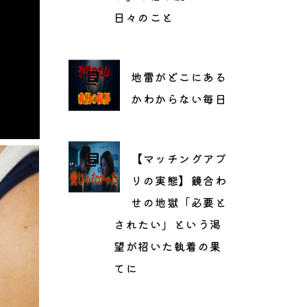
日々のこと
地雷がどこにある
かわからない毎日
【マッチングアプ
リの実態】鏡合わ
せの地獄「必要と
されたい」という渇
望が招いた執着の果
てに