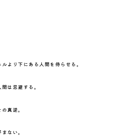
ベルより下にある人間を侍らせる。
人間は忌避する。
その真逆。
好まない。