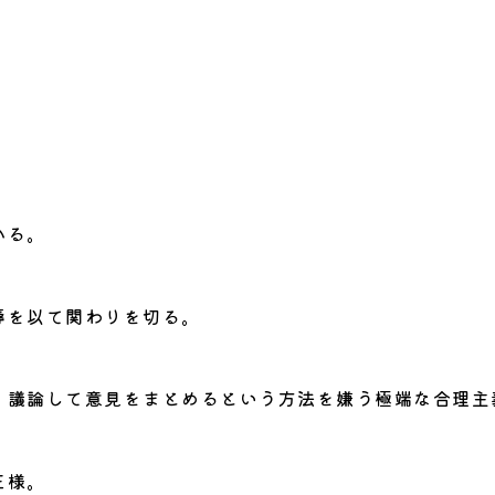
。
かる。
辱を以て関わりを切る。
、議論して意見をまとめるという方法を嫌う極端な合理主
王様。