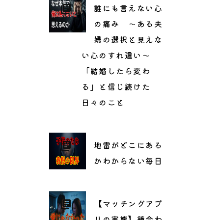
誰にも言えない心
の痛み 〜ある夫
婦の選択と見えな
い心のすれ違い〜
「結婚したら変わ
る」と信じ続けた
日々のこと
地雷がどこにある
かわからない毎日
【マッチングアプ
リの実態】鏡合わ