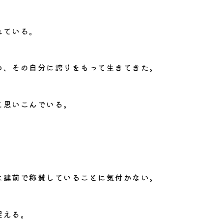
れている。
め、その自分に誇りをもって生きてきた。
と思いこんでいる。
。
は建前で称賛していることに気付かない。
捉える。